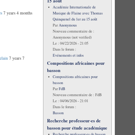
15 août
Académie Internationale de
es
7 years 4 months
Musique de Flaine avec Thomas
Quinquenel du 1er au 15 août
Par
Anonymous
Nouveau commentaire de :
Anonymous (not verified)
Le :
04/22/2026 - 21:05
Dans le forum :
Evénements et infos
elain
7 years 7
Compositions africaines pour
basson
Compositions africaines pour
basson
Par
FdB
Nouveau commentaire de :
FdB
Le :
04/06/2026 - 21:01
Dans le forum :
Basson
Recherche professeur·es de
basson pour étude académique
Recherche professeur·es de basson