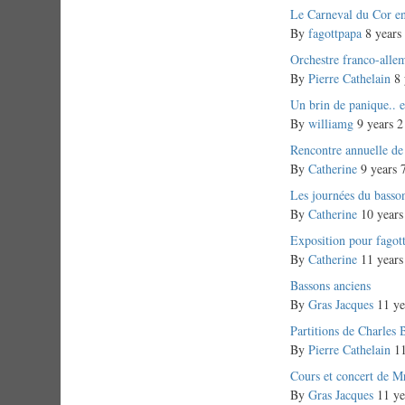
Normal
Le Carneval du Cor e
topic
By
fagottpapa
8 years
Normal
Orchestre franco-alle
topic
By
Pierre Cathelain
8 
Normal
Un brin de panique.. 
topic
By
williamg
9 years 2
Normal
Rencontre annuelle de 
topic
By
Catherine
9 years 
Normal
Les journées du basso
topic
By
Catherine
10 years
Normal
Exposition pour fagott
topic
By
Catherine
11 years
Normal
Bassons anciens
topic
By
Gras Jacques
11 ye
Normal
Partitions de Charles 
topic
By
Pierre Cathelain
11
Normal
Cours et concert de M
topic
By
Gras Jacques
11 ye