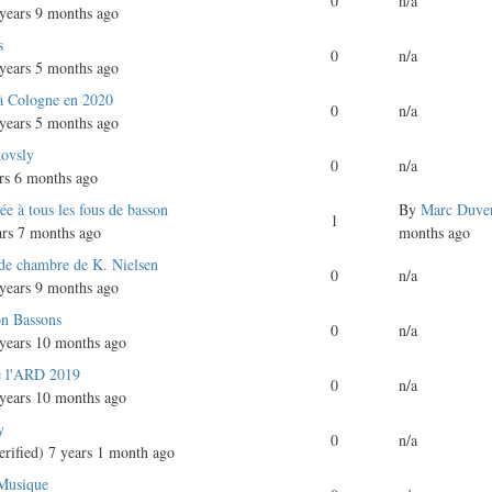
0
n/a
years 9 months ago
s
0
n/a
years 5 months ago
 à Cologne en 2020
0
n/a
years 5 months ago
kovsly
0
n/a
rs 6 months ago
e à tous les fous de basson
By
Marc Duve
1
rs 7 months ago
months ago
de chambre de K. Nielsen
0
n/a
years 9 months ago
on Bassons
0
n/a
years 10 months ago
e l'ARD 2019
0
n/a
years 10 months ago
y
0
n/a
rified)
7 years 1 month ago
 Musique