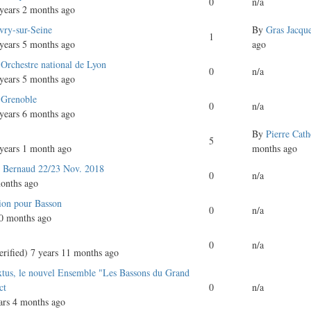
0
n/a
years 2 months ago
vry-sur-Seine
By
Gras Jacqu
1
years 5 months ago
ago
'Orchestre national de Lyon
0
n/a
years 5 months ago
 Grenoble
0
n/a
years 6 months ago
By
Pierre Cath
5
years 1 month ago
months ago
n Bernaud 22/23 Nov. 2018
0
n/a
onths ago
ion pour Basson
0
n/a
0 months ago
0
n/a
rified)
7 years 11 months ago
us, le nouvel Ensemble "Les Bassons du Grand
ct
0
n/a
ars 4 months ago