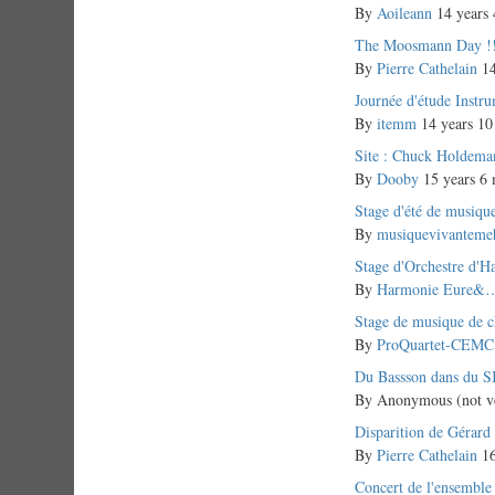
topic
By
Aoileann
14 years 
Normal
The Moosmann Day !
topic
By
Pierre Cathelain
14
Normal
Journée d'étude Instru
topic
By
itemm
14 years 10
Normal
Site : Chuck Holdema
topic
By
Dooby
15 years 6 
Normal
Stage d'été de musiq
topic
By
musiquevivanteme
Normal
Stage d'Orchestre d'H
topic
By
Harmonie Eure&
Normal
Stage de musique de 
topic
By
ProQuartet-CEMC
Normal
Du Bassson dans du 
topic
By
Anonymous (not ve
Normal
Disparition de Gérard
topic
By
Pierre Cathelain
16
Normal
Concert de l'ensemble