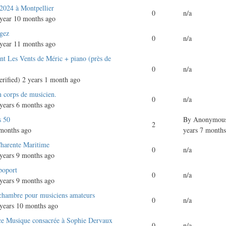
 2024 à Montpellier
0
n/a
year 10 months ago
gez
0
n/a
year 11 months ago
ent Les Vents de Méric + piano (près de
0
n/a
rified)
2 years 1 month ago
 corps de musicien.
0
n/a
years 6 months ago
s 50
By
Anonymous 
2
 months ago
years 7 months
Charente Maritime
0
n/a
years 9 months ago
poport
0
n/a
years 9 months ago
hambre pour musiciens amateurs
0
n/a
years 10 months ago
ce Musique consacrée à Sophie Dervaux
0
n/a