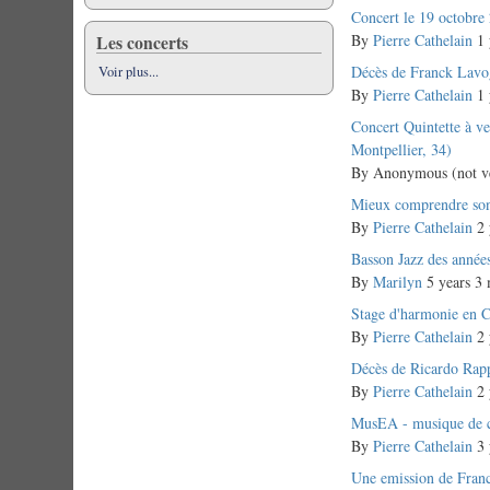
Normal
Concert le 19 octobre
Les concerts
topic
By
Pierre Cathelain
1 
Normal
Décès de Franck Lavo
Voir plus...
topic
By
Pierre Cathelain
1 
Normal
Concert Quintette à v
topic
Montpellier, 34)
By
Anonymous (not ve
Normal
Mieux comprendre son
topic
By
Pierre Cathelain
2 
Normal
Basson Jazz des année
topic
By
Marilyn
5 years 3
Normal
Stage d'harmonie en 
topic
By
Pierre Cathelain
2 
Normal
Décès de Ricardo Rap
topic
By
Pierre Cathelain
2 
Normal
MusEA - musique de c
topic
By
Pierre Cathelain
3 
Normal
Une emission de Fran