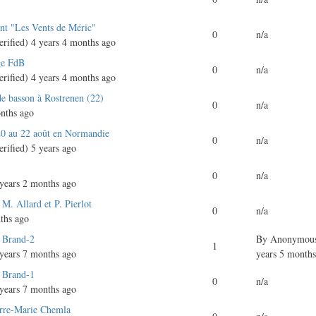
ent "Les Vents de Méric"
0
n/a
rified)
4 years 4 months ago
ge FdB
0
n/a
rified)
4 years 4 months ago
de basson à Rostrenen (22)
0
n/a
nths ago
20 au 22 août en Normandie
0
n/a
rified)
5 years ago
0
n/a
years 2 months ago
M. Allard et P. Pierlot
0
n/a
ths ago
 Brand-2
By
Anonymous 
1
years 7 months ago
years 5 months
 Brand-1
0
n/a
years 7 months ago
erre-Marie Chemla