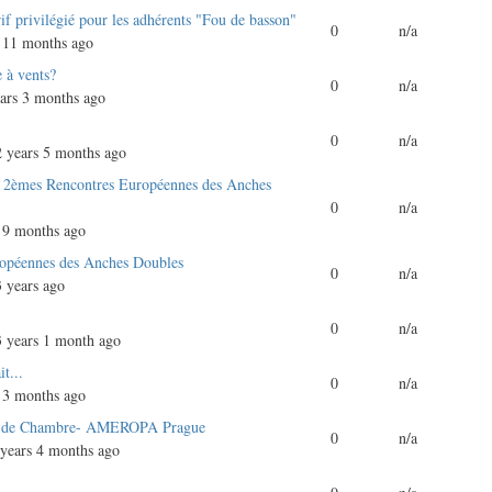
if privilégié pour les adhérents "Fou de basson"
0
n/a
 11 months ago
e à vents?
0
n/a
ars 3 months ago
0
n/a
 years 5 months ago
s 2èmes Rencontres Européennes des Anches
0
n/a
 9 months ago
opéennes des Anches Doubles
0
n/a
 years ago
t
0
n/a
 years 1 month ago
t...
0
n/a
 3 months ago
e de Chambre- AMEROPA Prague
0
n/a
years 4 months ago