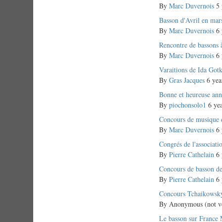
topic
By
Marc Duvernois
5 
Normal
Basson d'Avril en mar
topic
By
Marc Duvernois
6 
Normal
Rencontre de bassons
topic
By
Marc Duvernois
6 
Normal
Varaitions de Ida Got
topic
By
Gras Jacques
6 yea
Normal
Bonne et heureuse anné
topic
By
piochonsolo1
6 yea
Normal
Concours de musique 
topic
By
Marc Duvernois
6 
Normal
Congrés de l'associati
topic
By
Pierre Cathelain
6 
Normal
Concours de basson d
topic
By
Pierre Cathelain
6 
Normal
Concours Tchaikowsk
topic
By
Anonymous (not ve
Normal
Le basson sur France