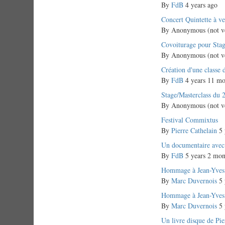
topic
By
FdB
4 years ago
Normal
Concert Quintette à v
topic
By
Anonymous (not ve
Normal
Covoiturage pour Sta
topic
By
Anonymous (not ve
Normal
Création d'une classe 
topic
By
FdB
4 years 11 mo
Normal
Stage/Masterclass du 
topic
By
Anonymous (not ve
Normal
Festival Commixtus
topic
By
Pierre Cathelain
5 
Normal
Un documentaire avec 
topic
By
FdB
5 years 2 mon
Normal
Hommage à Jean-Yves
topic
By
Marc Duvernois
5 
Normal
Hommage à Jean-Yves
topic
By
Marc Duvernois
5 
Normal
Un livre disque de Pi