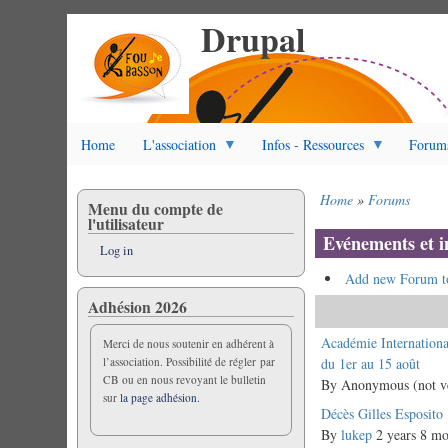
Drupal
Skip
to
main
content
Home
L'association
Infos - Ressources
Forum
Home
Forums
Menu du compte de
Breadcrumb
l'utilisateur
Evénements et i
Log in
Add new Forum t
Adhésion 2026
Normal
Académie Internation
Merci de nous soutenir en adhérent à
l’association. Possibilité de régler par
topic
du 1er au 15 août
CB ou en nous revoyant le bulletin
By
Anonymous (not ve
sur
la page adhésion.
Normal
Décès Gilles Esposito
topic
By
lukep
2 years 8 mo