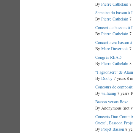
topic
By
Pierre Cathelain
7 
Normal
Semaine du basson à I
topic
By
Pierre Cathelain
7 
Normal
Concert de bassons à l
topic
By
Pierre Cathelain
7 
Normal
Concert avec basson à
topic
By
Marc Duvernois
7 
Normal
Congrés READ
topic
By
Pierre Cathelain
8 
Normal
“Fagkonzert” de Alai
topic
By
Dooby
7 years 8 m
Normal
Concours de composit
topic
By
williamg
7 years 1
Normal
Basson versus Boxe
topic
By
Anonymous (not ve
Normal
Concerts Duo Commixt
topic
Ouest", Bassoon Proje
By
Projet Basson
8 ye