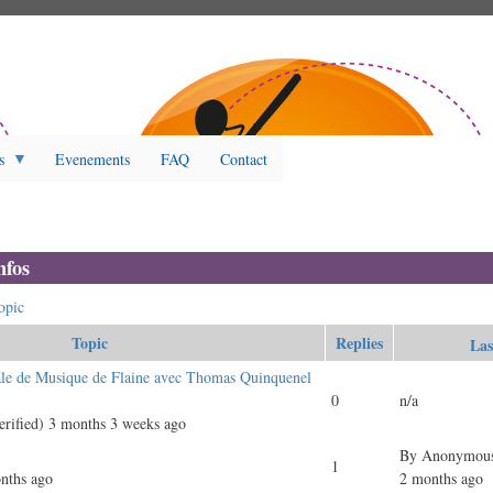
s
Evenements
FAQ
Contact
nfos
opic
Topic
Replies
Las
ale de Musique de Flaine avec Thomas Quinquenel
0
n/a
rified)
3 months 3 weeks ago
By
Anonymous 
1
nths ago
2 months ago