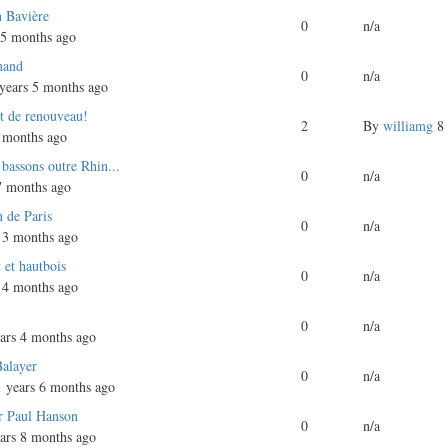
n Bavière
0
n/a
 5 months ago
mand
0
n/a
years 5 months ago
et de renouveau!
2
By
williamg
8 
 months ago
bassons outre Rhin...
0
n/a
7 months ago
n de Paris
0
n/a
 3 months ago
 et hautbois
0
n/a
 4 months ago
0
n/a
ars 4 months ago
Balayer
0
n/a
 years 6 months ago
r Paul Hanson
0
n/a
ars 8 months ago