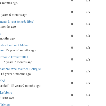
0
n/a
4 months ago
!
0
n/a
 years 6 months ago
ments à vent (entrée libre)
0
n/a
 months ago
n
0
n/a
months ago
ue de chambre à Mehun
0
n/a
hun
15 years 6 months ago
armonie Février 2011
0
n/a
…
15 years 7 months ago
chambre avec Maurice Bourgue
0
n/a
15 years 8 months ago
SKA!
0
n/a
rified)
15 years 9 months ago
 Lefebvre
0
n/a
 years ago
 Trielen