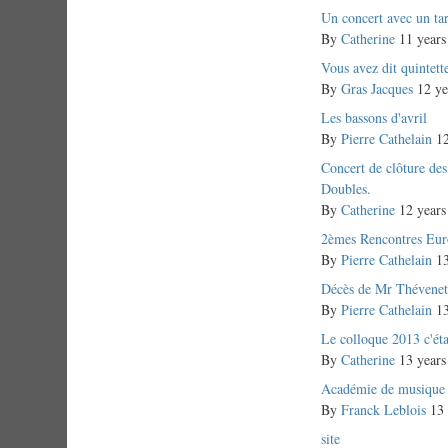
Normal
Un concert avec un tar
topic
By
Catherine
11 years
Normal
Vous avez dit quintett
topic
By
Gras Jacques
12 ye
Normal
Les bassons d'avril
topic
By
Pierre Cathelain
12
Normal
Concert de clôture de
topic
Doubles.
By
Catherine
12 years
Normal
2èmes Rencontres Eur
topic
By
Pierre Cathelain
13
Normal
Décès de Mr Thévene
topic
By
Pierre Cathelain
13
Normal
Le colloque 2013 c'étai
topic
By
Catherine
13 years
Normal
Académie de musiqu
topic
By
Franck Leblois
13 
Normal
site