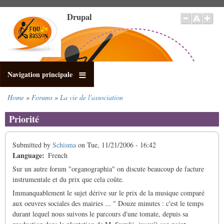
Skip
Drupal
to
main
content
Navigation principale
Home
Forums
La vie de l'association
Breadcrumb
Priorité
Submitted by
Schisma
on
Tue, 11/21/2006 - 16:42
Language
French
Sur un autre forum "organographia" on discute beaucoup de facture
instrumentale et du prix que cela coûte.
Immanquablement le sujet dérive sur le prix de la musique comparé
aux oeuvres sociales des mairies ... " Douze minutes : c'est le temps
durant lequel nous suivons le parcours d'une tomate, depuis sa