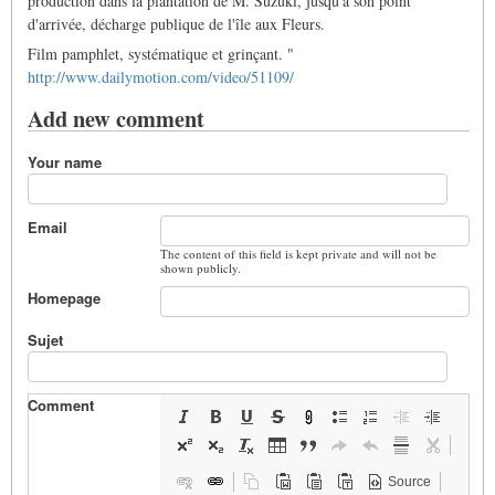
production dans la plantation de M. Suzuki, jusqu'à son point
d'arrivée, décharge publique de l'île aux Fleurs.
Film pamphlet, systématique et grinçant. "
http://www.dailymotion.com/video/51109/
Add new comment
Your name
Email
The content of this field is kept private and will not be
shown publicly.
Homepage
Sujet
Comment
Source