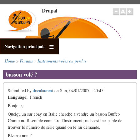
Skip
Drupal
to
main
content
Navigation principale
Home
Forums
Instruments volés ou perdus
Breadcrumb
basson volé ?
Submitted by
docalaurent
on
Sun, 04/01/2007 - 20:45
Language
French
Bonjour,
Quelqu'un sur ebay en Italie cherche à vendre un basson Buffet-
Crampon. Il semble connaitre l'instrument, mais est incapable de
trouver le numéro de série quand on le lui demande.
Bizarre non ?