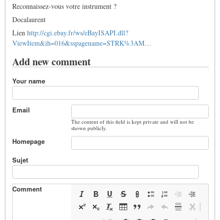
Reconnaissez-vous votre instrument ?
Docalaurent
Lien
http://cgi.ebay.fr/ws/eBayISAPI.dll?
ViewItem&ih=016&sspagename=STRK%3AM…
Add new comment
Your name
Email
The content of this field is kept private and will not be
shown publicly.
Homepage
Sujet
Comment