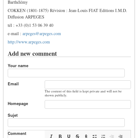
Barthélémy
COKKEN (1801-1875) Révision : Jean-Louis FIAT Editions I.M.D.
Diffusion ARPEGES
tél : +33 (0)1 53 06 39 40
e-mail :
arpeges@arpeges.com
http://www.arpeges.com
Add new comment
Your name
Email
The content of this field is kept private and will not be
shown publicly.
Homepage
Sujet
Comment