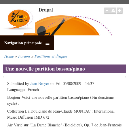
Skip
Drupal
to
main
content
Navigation principale
Home
Forums
Partitions et disques
Breadcrumb
Une nouvelle partition basson/piano
Submitted by
Jean Broyer
on
Fri, 05/08/2009 - 14:37
Language
French
Bonjour Voici une nouvelle partition basson/piano (Fin deuxième
cycle) :
Collection La Doulciane de Jean-Claude MONTAC : International
Music Diffusion IMD 672
Air Varié sur "La Dame Blanche" (Boieldieu), Op. 7 de Jean-François