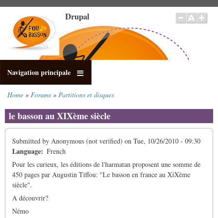
Skip
Drupal
to
main
content
Navigation principale
Home
Forums
Partitions et disques
Breadcrumb
le basson au XIXème siècle
Submitted by
Anonymous (not verified)
on
Tue, 10/26/2010 - 09:30
Language
French
Pour les curieux, les éditions de l'harmatan proposent une somme de
450 pages par Augustin Tiffou: "Le basson en france au XiXème
siècle".
A découvrir?
Némo