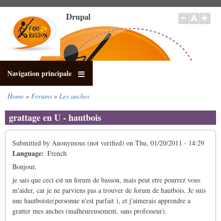
Skip
Drupal
to
main
content
Navigation principale
Home
Forums
Les anches
Breadcrumb
grattage en U - hautbois
Submitted by
Anonymous (not verified)
on
Thu, 01/20/2011 - 14:29
Language
French
Bonjour,
je sais que ceci est un forum de basson, mais peut etre pourrez vous
m'aider, car je ne parviens pas a trouver de forum de hautbois. Je suis
une hautboiste(personne n'est parfait ), et j'aimerais apprendre a
gratter mes anches (malheureusement, sans professeur).