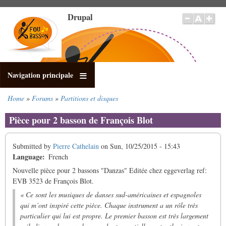
Skip
Drupal
to
main
content
Navigation principale
Home
Forums
Partitions et disques
Breadcrumb
Pièce pour 2 basson de François Blot
Submitted by
Pierre Cathelain
on
Sun, 10/25/2015 - 15:43
Language
French
Nouvelle pièce pour 2 bassons "Danzas" Editée chez eggeverlag ref:
EVB 3523 de François Blot.
« Ce sont les musiques de danses sud-américaines et espagnoles
qui m’ont inspiré cette pièce. Chaque instrument a un rôle très
particulier qui lui est propre. Le premier basson est très largement