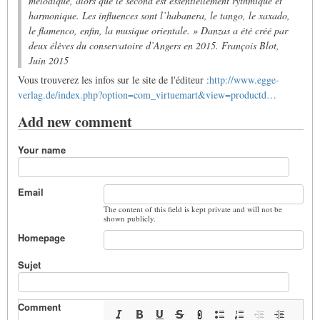
mélodique, alors que le second est essentiellement rythmique et
harmonique. Les influences sont l’habanera, le tango, le xaxado,
le flamenco, enfin, la musique orientale. » Danzas a été créé par
deux élèves du conservatoire d’Angers en 2015. François Blot,
Juin 2015
Vous trouverez les infos sur le site de l'éditeur :
http://www.egge-
verlag.de/index.php?option=com_virtuemart&view=productd…
Add new comment
Your name
Email
The content of this field is kept private and will not be
shown publicly.
Homepage
Sujet
Comment