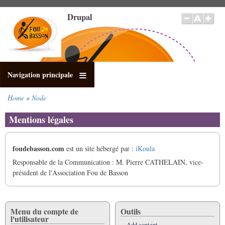
Skip
Drupal
to
main
content
Navigation principale
Home
Node
Breadcrumb
Mentions légales
foudebasson.com
est un site hébergé par :
iKoula
Responsable de la Communication : M. Pierre CATHELAIN, vice-
président de l'Association Fou de Basson
Menu du compte de
Outils
l'utilisateur
Add content