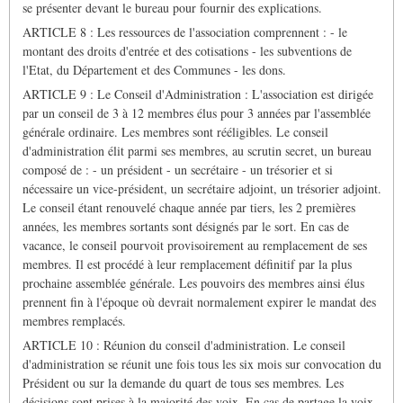
se présenter devant le bureau pour fournir des explications.
ARTICLE 8 : Les ressources de l'association comprennent : - le
montant des droits d'entrée et des cotisations - les subventions de
l'Etat, du Département et des Communes - les dons.
ARTICLE 9 : Le Conseil d'Administration : L'association est dirigée
par un conseil de 3 à 12 membres élus pour 3 années par l'assemblée
générale ordinaire. Les membres sont rééligibles. Le conseil
d'administration élit parmi ses membres, au scrutin secret, un bureau
composé de : - un président - un secrétaire - un trésorier et si
nécessaire un vice-président, un secrétaire adjoint, un trésorier adjoint.
Le conseil étant renouvelé chaque année par tiers, les 2 premières
années, les membres sortants sont désignés par le sort. En cas de
vacance, le conseil pourvoit provisoirement au remplacement de ses
membres. Il est procédé à leur remplacement définitif par la plus
prochaine assemblée générale. Les pouvoirs des membres ainsi élus
prennent fin à l'époque où devrait normalement expirer le mandat des
membres remplacés.
ARTICLE 10 : Réunion du conseil d'administration. Le conseil
d'administration se réunit une fois tous les six mois sur convocation du
Président ou sur la demande du quart de tous ses membres. Les
décisions sont prises à la majorité des voix. En cas de partage la voix