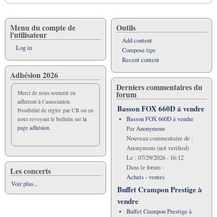
links
for
Les
Menu du compte de
Outils
l'utilisateur
statuts
Add content
Log in
Compose tips
Recent content
Adhésion 2026
Derniers commentaires du
forum
Merci de nous soutenir en
adhérent à l’association.
Basson FOX 660D á vendre
Possibilité de régler par CB ou en
Basson FOX 660D á vendre
nous revoyant le bulletin sur
la
page adhésion.
Par
Anonymous
Nouveau commentaire de :
Anonymous (not verified)
Le :
07/29/2026 - 16:12
Dans le forum :
Les concerts
Achats - ventes
Voir plus...
Buffet Crampon Prestige à
vendre
Buffet Crampon Prestige à