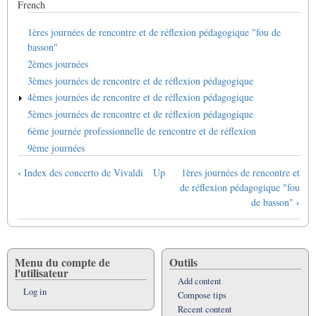
French
1ères journées de rencontre et de réflexion pédagogique "fou de
basson"
2èmes journées
3èmes journées de rencontre et de réflexion pédagogique
4èmes journées de rencontre et de réflexion pédagogique
5èmes journées de rencontre et de réflexion pédagogique
6ème journée professionnelle de rencontre et de réflexion
9ème journées
Book
‹
Index des concerto de Vivaldi
Up
1ères journées de rencontre et
traversal
de réflexion pédagogique "fou
links
›
de basson"
for
Journées
pédagogiques
Menu du compte de
Outils
l'utilisateur
Add content
Log in
Compose tips
Recent content