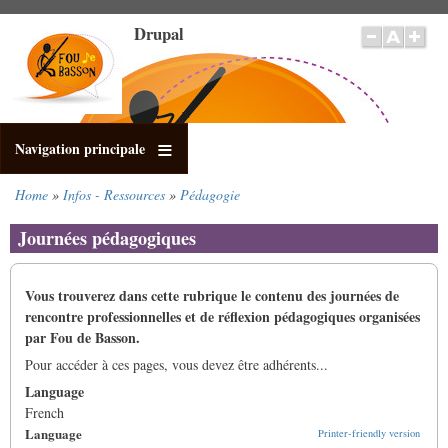
Skip
Drupal
to
main
content
Navigation principale
Home
Infos - Ressources
Pédagogie
Breadcrumb
Journées pédagogiques
Vous trouverez dans cette rubrique le contenu des journées de
rencontre professionnelles et de réflexion pédagogiques organisées
par Fou de Basson.
Pour accéder à ces pages, vous devez être adhérents...
Language
French
Language
Printer-friendly version