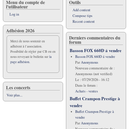
du
Menu du compte de
Outils
l'utilisateur
Basson
Add content
Log in
Compose tips
Recent content
Adhésion 2026
Derniers commentaires du
forum
Merci de nous soutenir en
adhérent à l’association.
Basson FOX 660D á vendre
Possibilité de régler par CB ou en
Basson FOX 660D á vendre
nous revoyant le bulletin sur
la
page adhésion.
Par
Anonymous
Nouveau commentaire de :
Anonymous (not verified)
Le :
07/29/2026 - 16:12
Dans le forum :
Les concerts
Achats - ventes
Voir plus...
Buffet Crampon Prestige à
vendre
Buffet Crampon Prestige à
vendre
Par
Anonymous
Nouveau commentaire de :