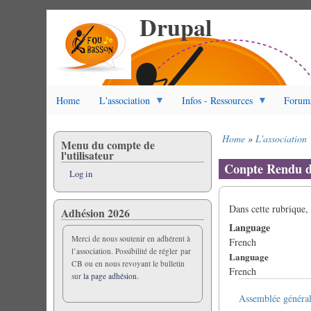
Drupal
Skip
to
main
content
Home
L'association
Infos - Ressources
Forum
Home
L'association
Menu du compte de
Breadcrumb
l'utilisateur
Conpte Rendu 
Log in
Dans cette rubrique,
Adhésion 2026
Language
Merci de nous soutenir en adhérent à
French
l’association. Possibilité de régler par
Language
CB ou en nous revoyant le bulletin
French
sur
la page adhésion.
Assemblée généra