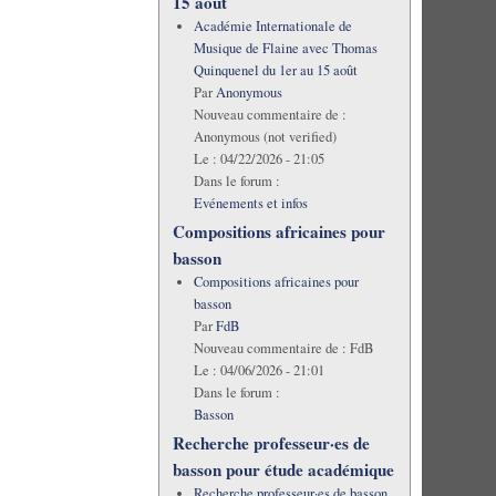
15 août
Académie Internationale de
Musique de Flaine avec Thomas
Quinquenel du 1er au 15 août
Par
Anonymous
Nouveau commentaire de :
Anonymous (not verified)
Le :
04/22/2026 - 21:05
Dans le forum :
Evénements et infos
Compositions africaines pour
basson
Compositions africaines pour
basson
Par
FdB
Nouveau commentaire de :
FdB
Le :
04/06/2026 - 21:01
Dans le forum :
Basson
Recherche professeur·es de
basson pour étude académique
Recherche professeur·es de basson