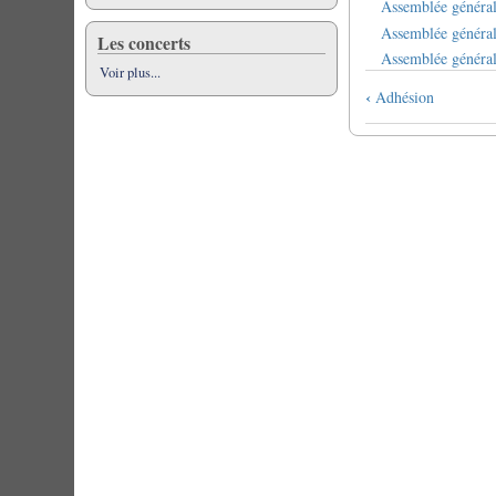
Assemblée généra
Assemblée généra
Les concerts
Assemblée généra
Voir plus...
Book
‹
Adhésion
traversal
links
for
Conpte
Rendu
de
AG