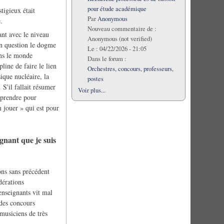
pour étude académique
tigieux était
Par
Anonymous
.
Nouveau commentaire de :
ant avec le niveau
Anonymous (not verified)
 en question le dogme
Le :
04/22/2026 - 21:05
ans le monde
Dans le forum :
line de faire le lien
Orchestres, concours, professeurs,
ique nucléaire, la
postes
S'il fallait résumer
Voir plus...
pprendre pour
n jouer » qui est pour
ignant que je suis
ons sans précédent
dérations
enseignants vit mal
e des concours
musiciens de très