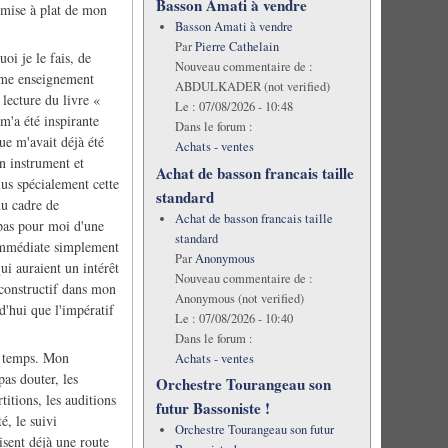
Basson Amati à vendre
a mise à plat de mon
Basson Amati à vendre
Par
Pierre Cathelain
oi je le fais, de
Nouveau commentaire de :
nôme enseignement
ABDULKADER (not verified)
lecture du livre «
Le :
07/08/2026 - 10:48
m'a été inspirante
Dans le forum :
ue m'avait déjà été
Achats - ventes
n instrument et
Achat de basson francais taille
lus spécialement cette
standard
du cadre de
Achat de basson francais taille
 pas pour moi d'une
standard
 immédiate simplement
Par
Anonymous
i auraient un intérêt
Nouveau commentaire de :
, constructif dans mon
Anonymous (not verified)
rd'hui que l'impératif
Le :
07/08/2026 - 10:40
Dans le forum :
e- temps. Mon
Achats - ventes
pas douter, les
Orchestre Tourangeau son
itions, les auditions
futur Bassoniste !
é, le suivi
Orchestre Tourangeau son futur
lisent déjà une route