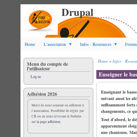
Drupal
Skip
to
main
content
Home
L'association
Infos - Ressources
Forum
Home
Infos - Ressou
Menu du compte de
Breadcrumb
l'utilisateur
Enseigner le ba
Log in
Enseignant le basso
Adhésion 2026
suivant aussi les al
suffisamment forts e
Merci de nous soutenir en adhérent à
changements, ce que
l’association. Possibilité de régler par
CB ou en nous revoyant le bulletin
Tout d'abord, le dé
sur
la page adhésion.
apparemment éloign
une chanteuse.
Mais