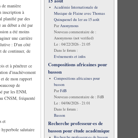
15 août
es de manière
Académie Internationale de
 inscription à
Musique de Flaine avec Thomas
 planifié par des
Quinquenel du 1er au 15 août
e au début a été par
Par
Anonymous
ession a été moins
Nouveau commentaire de :
maginer une carrière
Anonymous (not verified)
Le :
04/22/2026 - 21:05
utive : D'un côté
Dans le forum :
it de continuer, de
Evénements et infos
Compositions africaines pour
is et à pénétrer ce
basson
sation d'inachèvement
Compositions africaines pour
e et de mon rapport
basson
 beaucoup de
Par
FdB
nsé par les ENM,
Nouveau commentaire de :
FdB
e au CNSM, fréquenté
Le :
04/06/2026 - 21:01
Dans le forum :
Basson
s et
Recherche professeur·es de
 hyperbole salutaire
basson pour étude académique
Recherche professeur·es de basson