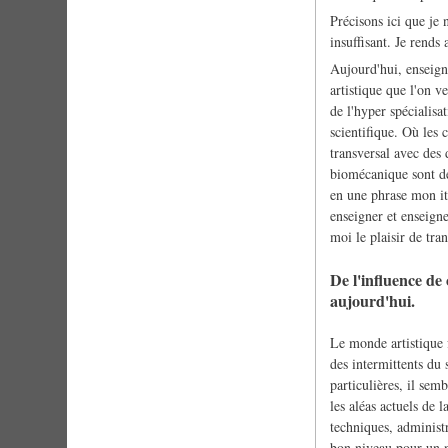
Précisons ici que je 
insuffisant. Je rends
Aujourd'hui, enseigna
artistique que l'on v
de l'hyper spécialis
scientifique. Où les 
transversal avec des 
biomécanique sont des
en une phrase mon it
enseigner et enseigne
moi le plaisir de tr
De l'influence de 
aujourd'hui.
Le monde artistique 
des intermittents du 
particulières, il sem
les aléas actuels de l
techniques, administr
bon niveau pour un n