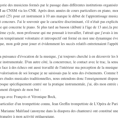
égorie des musiciens formés par le passage dans différentes institutions organisé
 au CNSM via les CNR. Après deux années de cours particuliers en piano, mon
rd (25) pour cet instrument à 10 ans marque le début de l'apprentissage musical
 concours. J'ai le souvenir que le caractère discriminant, s'il n'était pas explicit
 ce qui concerne le piano. Si plus tard au basson (débuté à l'âge de 13 ans),la pr
3ème cycle, mon professeur qui me poussait à travailler, l'attrait que j'avais à i
on tempérament volontaire et introspectif ont formé en moi une dynamique évol
ique, mon goût pour jouer et évidemment les succès relatifs entretenaient l'appét
.
a puissance d'évocation de la musique, j'ai toujours cherché à en découvrir les lo
 instrumentale. D'un autre côté, la concurrence, le contact avec le trac, la sen
 face à des échecs ont aussi travaillé de l'intérieur ma perception de la musiqu
valorisation de soi lorsque je ne saisissais pas le sens des événements. Comme
eurs études musicales traditionnelles, nous entendons donc l'enseignement dispe
que spécifiquement centré sur la pratique instrumentale, j'ai, dès mon entré
ment éloignés de mon but :
yoga avec François et Véronique Bock,
articulier d'un trompettiste connu, Jean Greffin trompettiste de L'Opéra de Pari
 Marianne Malifaud (anonyme dans la diaspora des chanteurs) ont constitué une
 étrangère à mon activité pédagogique.