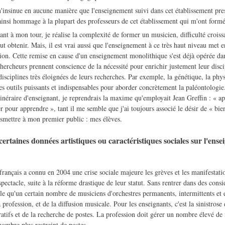
n'insinue en aucune manière que l'enseignement suivi dans cet établissement pres
 ainsi hommage à la plupart des professeurs de cet établissement qui m'ont formé
nt à mon tour, je réalise la complexité de former un musicien, difficulté croiss
eut obtenir. Mais, il est vrai aussi que l'enseignement à ce très haut niveau met
ation. Cette remise en cause d'un enseignement monolithique s'est déjà opérée d
chercheurs prennent conscience de la nécessité pour enrichir justement leur discip
disciplines très éloignées de leurs recherches. Par exemple, la génétique, la phys
 outils puissants et indispensables pour aborder concrètement la paléontologie. 
inéraire d'enseignant, je reprendrais la maxime qu'employait Jean Greffin : « a
r pour apprendre », tant il me semble que j'ai toujours associé le désir de « bie
ansmettre à mon premier public : mes élèves.
certaines données artistiques ou caractéristiques sociales sur l'ense
français a connu en 2004 une crise sociale majeure les grèves et les manifestati
spectacle, suite à la réforme drastique de leur statut. Sans rentrer dans des consi
ble qu'un certain nombre de musiciens d'orchestres permanents, intermittents et 
a profession, et de la diffusion musicale. Pour les enseignants, c'est la sinistros
atifs et de la recherche de postes. La profession doit gérer un nombre élevé de 
ombre plus restreint de postes.