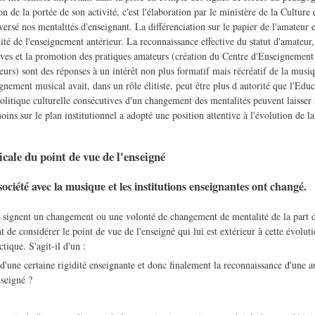
on de la portée de son activité, c'est l'élaboration par le ministère de la Cultur
ersé nos mentalités d'enseignant. La différenciation sur le papier de l'amateur 
ité de l'enseignement antérieur. La reconnaissance effective du statut d'amateu
tives et la promotion des pratiques amateurs (création du Centre d'Enseignement
urs) sont des réponses à un intérêt non plus formatif mais récréatif de la musi
nement musical avait, dans un rôle élitiste, peut être plus d autorité que l'Edu
politique culturelle consécutives d'un changement des mentalités peuvent laisser
ins sur le plan institutionnel a adopté une position attentive à l'évolution de la 
cale du point de vue de l'enseigné
ociété avec la musique et les institutions enseignantes ont changé.
s signent un changement ou une volonté de changement de mentalité de la part
ant de considérer le point de vue de l'enseigné qui lui est extérieur à cette évolut
tique. S'agit-il d'un :
d'une certaine rigidité enseignante et donc finalement la reconnaissance d'une au
nseigné ?