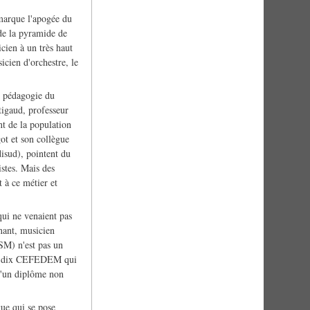
 marque l'apogée du
 de la pyramide de
ien à un très haut
icien d'orchestre, le
e pédagogie du
igaud, professeur
nt de la population
ot et son collègue
isud), pointent du
istes. Mais des
 à ce métier et
qui ne venaient pas
nant, musicien
SM) n'est pas un
 aux dix CEFEDEM qui
d'un diplôme non
ue qui se pose