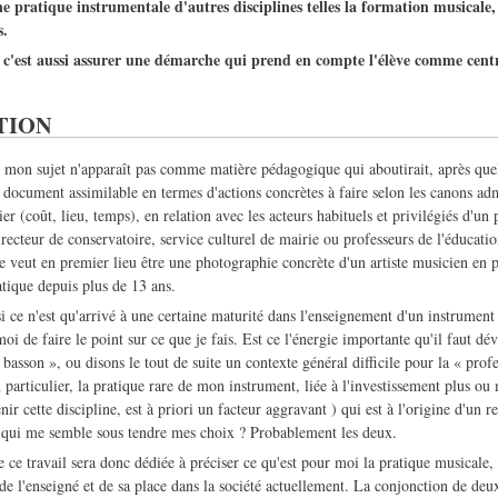
e pratique instrumentale d'autres disciplines telles la formation musicale, 
s.
 c'est aussi assurer une démarche qui prend en compte l'élève comme centr
TION
e mon sujet n'apparaît pas comme matière pédagogique qui aboutirait, après que
un document assimilable en termes d'actions concrètes à faire selon les canons admi
r (coût, lieu, temps), en relation avec les acteurs habituels et privilégiés d'un 
irecteur de conservatoire, service culturel de mairie ou professeurs de l'éducatio
se veut en premier lieu être une photographie concrète d'un artiste musicien en p
atique depuis plus de 13 ans.
i ce n'est qu'arrivé à une certaine maturité dans l'enseignement d'un instrument r
oi de faire le point sur ce que je fais. Est ce l'énergie importante qu'il faut d
basson », ou disons le tout de suite un contexte général difficile pour la « profe
particulier, la pratique rare de mon instrument, liée à l'investissement plus ou
nir cette discipline, est à priori un facteur aggravant ) qui est à l'origine d'un r
ce qui me semble sous tendre mes choix ? Probablement les deux.
 ce travail sera donc dédiée à préciser ce qu'est pour moi la pratique musicale,
de l'enseigné et de sa place dans la société actuellement. La conjonction de deu