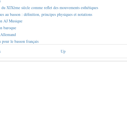
n
 du XIXème siècle comme reflet des mouvements esthétiques
s au basson : définition, principes physiques et notations
on AJ Musique
on baroque
e Allemand
s pour le basson français
s
Up