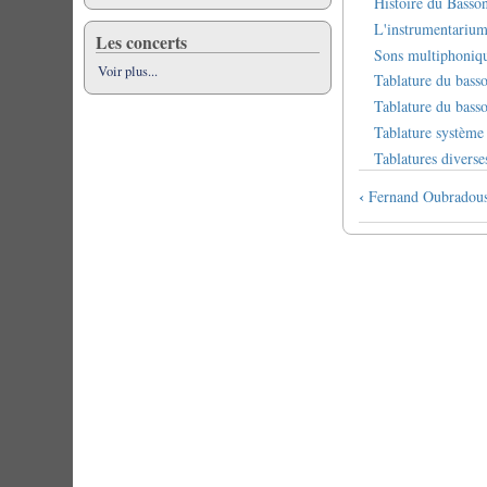
Histoire du Basso
L'instrumentarium
Les concerts
Sons multiphonique
Voir plus...
Tablature du bass
Tablature du bass
Tablature systèm
Tablatures diverse
Book
‹
Fernand Oubradou
traversal
links
for
Le
basson