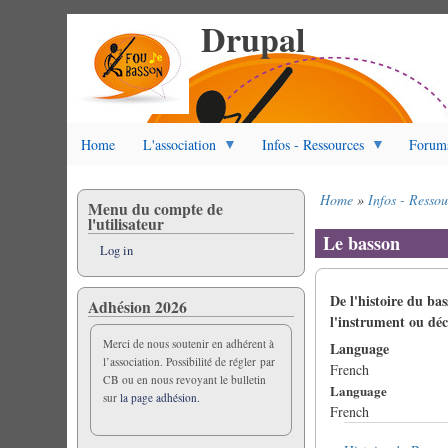
Drupal
Skip
to
main
content
Home
L'association
Infos - Ressources
Forum
Home
Infos - Ressou
Menu du compte de
Breadcrumb
l'utilisateur
Le basson
Log in
De l'histoire du bas
Adhésion 2026
l'instrument ou déc
Merci de nous soutenir en adhérent à
Language
l’association. Possibilité de régler par
French
CB ou en nous revoyant le bulletin
Language
sur
la page adhésion.
French