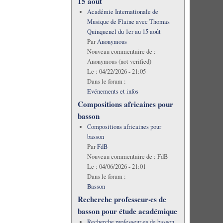
15 août
Académie Internationale de
Musique de Flaine avec Thomas
Quinquenel du 1er au 15 août
Par
Anonymous
Nouveau commentaire de :
Anonymous (not verified)
Le :
04/22/2026 - 21:05
Dans le forum :
Evénements et infos
Compositions africaines pour
basson
Compositions africaines pour
basson
Par
FdB
Nouveau commentaire de :
FdB
Le :
04/06/2026 - 21:01
Dans le forum :
Basson
Recherche professeur·es de
basson pour étude académique
Recherche professeur·es de basson