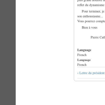
reflet du dynamisme d
Pour terminer, je ti
son enthousiasme...
Vous pourrez compter
Bien à vous
Pierre Cathe
Language
French
Language
French
Book
‹
Lettre du présiden
traversal
links
for
La
lettre
du