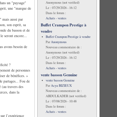
Anonymous (not verified)
 dans un "paysage"
Le :
07/29/2026 - 16:12
 esprit, une "marque de
Dans le forum :
Achats - ventes
" mais aussi par
Buffet Crampon Prestige à
son, son esprit, sa
monde du basson et de
vendre
 le seront encore...
Buffet Crampon Prestige à vendre
Par
Anonymous
ous avons besoin de
Nouveau commentaire de :
Anonymous (not verified)
Le :
07/29/2026 - 16:12
Dans le forum :
ficité ?
Achats - ventes
oupement de personnes
vente basson Genuine
iser de bénéfices. »
vente basson Genuine
e partages... Fou de
Par
Acya BIZIEUX
 (au travers des
Nouveau commentaire de :
urces, dans la
ABDULKADER (not verified)
Le :
07/08/2026 - 10:48
Dans le forum :
Achats - ventes
 sur l’expérience