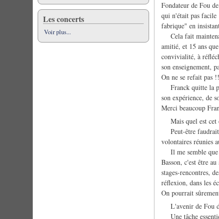
Fondateur de Fou de 
qui n'était pas facil
Les concerts
fabrique" en insistan
Voir plus...
Cela fait maintenant
amitié, et 15 ans que
convivialité, à réflé
son enseignement, parl
On ne se refait pas !
Franck quitte la pré
son expérience, de so
Merci beaucoup Fran
Mais quel est cet esp
Peut-être faudrait-i
volontaires réunies a
Il me semble que Fou
Basson, c'est être a
stages-rencontres, de
réflexion, dans les é
On pourrait sûrement
L'avenir de Fou d
Une tâche essentiell