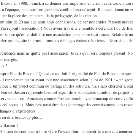
Basson en 1988, Franck a su donner une impulsion en créant cette association
e : à l'époque, nous sortions juste des conflits basson/fagott. Il a aussi donné un
t sur la place des amateurs, de la pédagogie, de la création.
 plus de 20 ans que nous nous connaissons, de par nos études "bassonistiques
 j'ai rejoint l'association ! Nous avons travaillé ensemble à défendre Fou de Bas
chir sur ce qu'est et doit être une association pour notre instrument. Refaire le 
er projets, site internet... tous ces échanges étaient très riches... Je crois qu'ils
!
sidence mais ne quitte pas l'association. Je sais qu'il sera toujours présent. N
n énergie...
ck !
rit Fou de Basson ? Qu'est-ce qui fait l'originalité de Fou de Basson, sa spéci
l rappeler ce qu'est avant tout une association selon la loi de 1901 : « un gr
utour d’un projet commun ou partageant des activités, mais sans chercher à réal
 de Basson représente bien cet esprit de « volontaires », autour de projets, d
u service de tous, Amateurs comme Professionnels, avec beaucoup de convivialité
s colloques...). Mais c'est aussi être dans le partage des connaissances, des resso
changes d’expériences...
 en dire beaucoup plus...
e Basson ?
e sera de continuer à faire vivre l'association, maintenir le « cap », s’appuyer