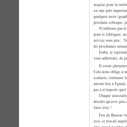
acquise pour la mettr
est une part importan
quelques mois (graph
prochain colloque, 
N'oublions pas le j
pour le fabriquer, ma
service sous peu... N
les prochaines semain
Enfin, je reprends v
vous adhérents, de pr
Il existe plusieurs 
Cela nous oblige à n
contacts, continuer 
auront lieu à Epinal, 
pas à n'importe quel 
Chaque association a
désolés qu'avec peu d
faire avec !
Fou de Basson vient 
avec ce travail aupr
plus grand nombre de 