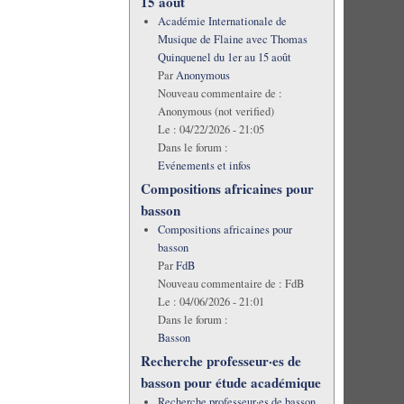
15 août
Académie Internationale de
Musique de Flaine avec Thomas
Quinquenel du 1er au 15 août
Par
Anonymous
Nouveau commentaire de :
Anonymous (not verified)
Le :
04/22/2026 - 21:05
Dans le forum :
Evénements et infos
Compositions africaines pour
basson
Compositions africaines pour
basson
Par
FdB
Nouveau commentaire de :
FdB
Le :
04/06/2026 - 21:01
Dans le forum :
Basson
Recherche professeur·es de
basson pour étude académique
Recherche professeur·es de basson