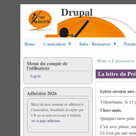
Drupal
Skip
to
main
content
Home
L'association
Infos - Ressources
Forum
Home
L'association
Menu du compte de
Breadcrumb
l'utilisateur
La lettre du Pré
Log in
Lettre envoyée aux a
Adhésion 2026
Villeurbanne, le 13 
Merci de nous soutenir en adhérent à
Chers amis,
l’association. Possibilité de régler par
CB ou en nous revoyant le bulletin
Quelques mots pour m
sur
la page adhésion.
C'est avec plaisir, m
Ce n'est pas une minc