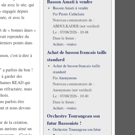
Basson Amati à vendre
sûr avec le site, qui
Basson Amati à vendre
 » engagée depuis
Par
Pierre Cathelain
née, et avec le
Nouveau commentaire de :
ABDULKADER (not verified)
t de « bonnes âmes »
Le :
07/08/2026 - 10:48
vrait reprendre du
Dans le forum :
derniers points dans
Achats - ventes
Achat de basson francais taille
son, c'est-à-dire à
standard
Achat de basson francais taille
 a parfois du bon !
standard
 à garder des
Par
Anonymous
rochaines READ qui
Nouveau commentaire de :
as réfractaire, mais
Anonymous (not verified)
choix.
Le :
07/08/2026 - 10:40
s parfois être
Dans le forum :
sont et nous devons
Achats - ventes
Orchestre Tourangeau son
r de la création,
futur Bassoniste !
ous aurions aimé un
Orchestre Tourangeau son futur
rvenants... C'est le