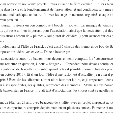
e au service de nouveaux projets... mais aussi de la faire évoluer... Ce sera bien 
te dans la vie et le fonctionnement de l'association, et qui continuera sa « mue
isme, médiathèque, annuaire...), avec les stages-rencontres organisés chaque an
prévu pour 2016.
ournal, toujours un peu compliqué à boucler... souvent par manque de temps e
is qui reste un lien important pour l'association, ainsi que la newsletter, qui de
ous aurons besoin de « plumes » (ou plutôt de claviers !) pour avancer sur ces 
es...
olontiers ici l'idée de Franck : c'est aussi à chacun des membres de Fou de Bas
oposer des idées, vos envies... Donc n'hésitez pas !
associations autour du basson, nous devons en tenir compte... La "concurrence"
ous remettre en question, à nous « bouger »... Cependant nous devons continuer
les partenariats, travailler ensemble quand cela est possible (comme lors des p
en octobre 2013). Et si un jour, l'idée d'une fusion est d'actualité, je n'y serai p
prix ! Bien sûr les adhérents auront alors leur mot à dire, et je respecterai leur 
 ses spécificités, ses qualités, représente des membres... Même si nous pouvon
e bassonistes en France, il y ait tant d'associations, les choses sont ce qu'elles 
de fêter ses 25 ans, avec beaucoup de vitalité, avec un projet marquant autou
ès des compositeurs entrepris depuis maintenant plusieurs années. Et même si n
participants..., ce fut un moment fort pour tous : bassonistes, exposants et inte