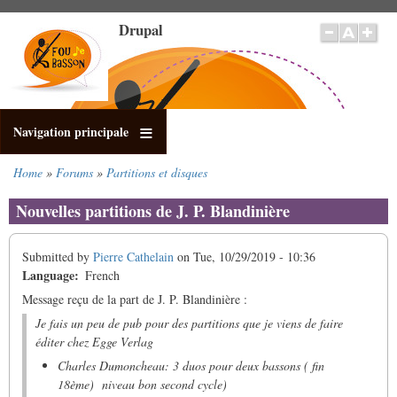
Skip
Drupal
to
main
content
Navigation principale
Home
Forums
Partitions et disques
Breadcrumb
Nouvelles partitions de J. P. Blandinière
Submitted by
Pierre Cathelain
on
Tue, 10/29/2019 - 10:36
Language
French
Message reçu de la part de J. P. Blandinière :
Je fais un peu de pub pour des partitions que je viens de faire
éditer chez Egge Verlag
Charles Dumoncheau: 3 duos pour deux bassons ( fin
18ème) niveau bon second cycle)