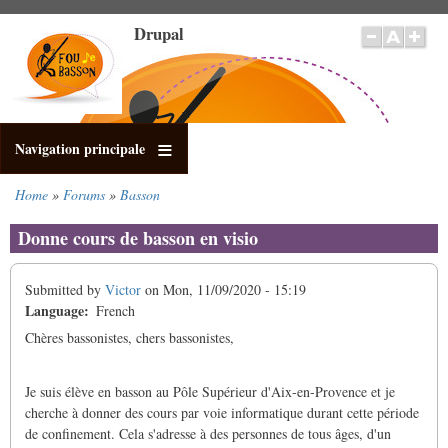
Skip
Drupal
to
main
content
Navigation principale
Home
Forums
Basson
Breadcrumb
Donne cours de basson en visio
Submitted by
Victor
on
Mon, 11/09/2020 - 15:19
Language
French
Chères bassonistes, chers bassonistes,
Je suis élève en basson au Pôle Supérieur d'Aix-en-Provence et je
cherche à donner des cours par voie informatique durant cette période
de confinement. Cela s'adresse à des personnes de tous âges, d'un