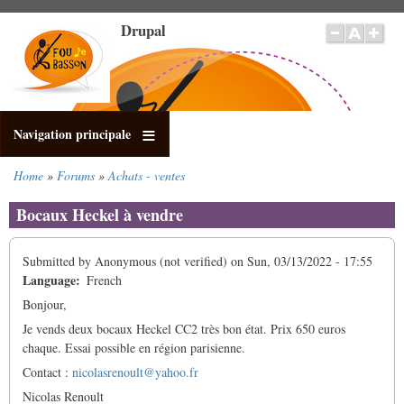
Skip
Drupal
to
main
content
Navigation principale
Home
Forums
Achats - ventes
Breadcrumb
Bocaux Heckel à vendre
Submitted by
Anonymous (not verified)
on
Sun, 03/13/2022 - 17:55
Language
French
Bonjour,
Je vends deux bocaux Heckel CC2 très bon état. Prix 650 euros
chaque. Essai possible en région parisienne.
Contact :
nicolasrenoult@yahoo.fr
Nicolas Renoult