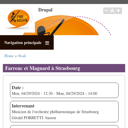
Skip
Drupal
to
main
content
Navigation principale
Home
Node
Breadcrumb
Farrenc et Magnard à Strasbourg
Date :
Mon, 04/29/2024 - 12:30
-
Mon, 04/29/2024 - 14:00
Intervenant
Musicien de l'orchestre philharmonique de Strasbourg
Gérald PORRETTI: basson