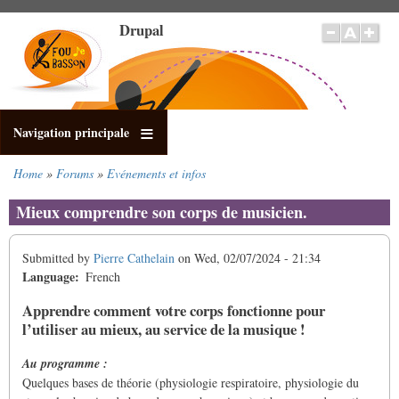
Skip
Drupal
to
main
content
Navigation principale
Home
Forums
Evénements et infos
Breadcrumb
Mieux comprendre son corps de musicien.
Submitted by
Pierre Cathelain
on
Wed, 02/07/2024 - 21:34
Language
French
Apprendre comment votre corps fonctionne pour
l’utiliser au mieux, au service de la musique !
Au programme :
Quelques bases de théorie (physiologie respiratoire, physiologie du