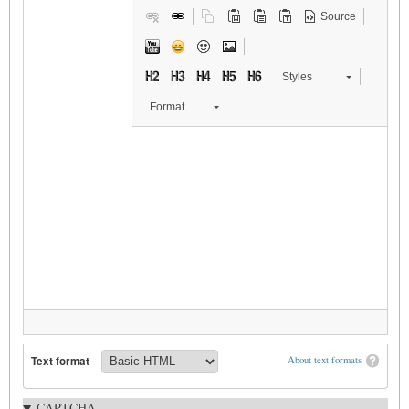
Source
Styles
Format
Text format
About text formats
CAPTCHA