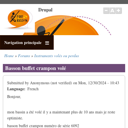
Skip
Drupal
to
main
content
Navigation principale
Home
Forums
Instruments volés ou perdus
Breadcrumb
Basson buffet crampon volé
Submitted by
Anonymous (not verified)
on
Mon, 12/30/2024 - 10:43
Language
French
Bonjour,
mon bassin a été volé il y a maintenant plus de 10 ans mais je reste
optimiste.
basson buffet crampon numéro de série 6092