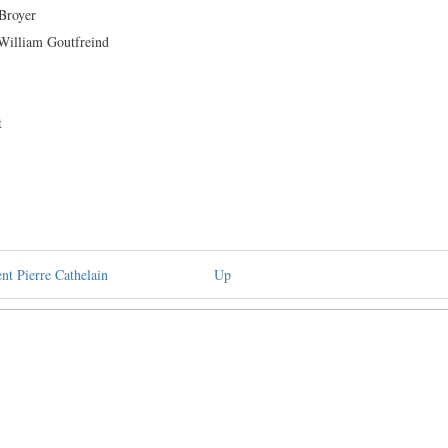
Broyer
illiam Goutfreind
t
ent Pierre Cathelain
Up
tion