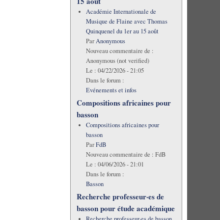
15 août
Académie Internationale de
Musique de Flaine avec Thomas
Quinquenel du 1er au 15 août
Par
Anonymous
Nouveau commentaire de :
Anonymous (not verified)
Le :
04/22/2026 - 21:05
Dans le forum :
Evénements et infos
Compositions africaines pour
basson
Compositions africaines pour
basson
Par
FdB
Nouveau commentaire de :
FdB
Le :
04/06/2026 - 21:01
Dans le forum :
Basson
Recherche professeur·es de
basson pour étude académique
Recherche professeur·es de basson