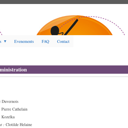
s
Evenements
FAQ
Contact
ministration
 Duvernois
:
Pierre Cathelain
 Kozelka
nt :
Clotilde Helaine