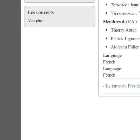
Trésorier :
Jean 
Les concerts
Vice-trésorier :
W
Voir plus...
Membres du CA :
Thierry Abran
Patrick Ligonne
Aioleann Fidler
Language
French
Language
French
Book
‹
La lettre du Présid
traversal
links
for
Le
Conseil
d'Administra