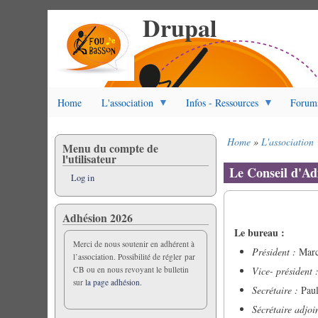
Drupal
Skip
to
main
content
Home
L'association
Infos - Ressources
Forum
Home
L'association
Menu du compte de
Breadcrumb
l'utilisateur
Le Conseil d'Ad
Log in
Adhésion 2026
Le bureau :
Merci de nous soutenir en adhérent à
Président :
Marc
l’association. Possibilité de régler par
CB ou en nous revoyant le bulletin
Vice- président 
sur
la page adhésion.
Secrétaire :
Paul
Sécrétaire adjoi