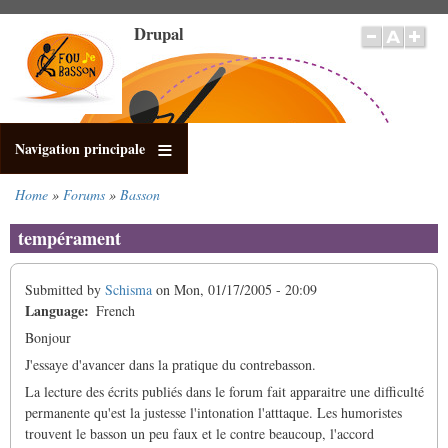
Skip
Drupal
to
main
content
Navigation principale
Home
Forums
Basson
Breadcrumb
tempérament
Submitted by
Schisma
on
Mon, 01/17/2005 - 20:09
Language
French
Bonjour
J'essaye d'avancer dans la pratique du contrebasson.
La lecture des écrits publiés dans le forum fait apparaitre une difficulté
permanente qu'est la justesse l'intonation l'atttaque. Les humoristes
trouvent le basson un peu faux et le contre beaucoup, l'accord