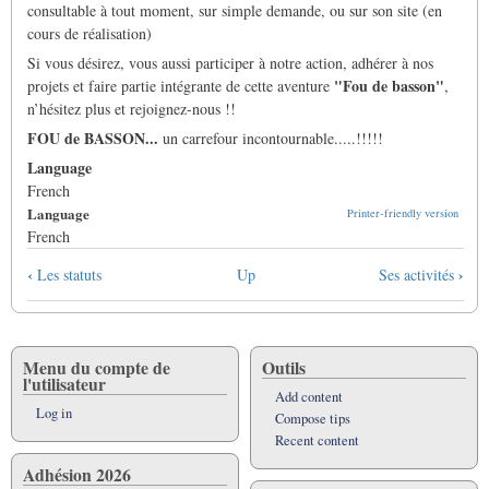
consultable à tout moment, sur simple demande, ou sur son site (en
cours de réalisation)
Si vous désirez, vous aussi participer à notre action, adhérer à nos
"Fou de basson"
projets et faire partie intégrante de cette aventure
,
n’hésitez plus et rejoignez-nous !!
FOU de BASSON...
un carrefour incontournable.....!!!!!
Language
French
Language
Printer-friendly version
French
Book
‹
›
Les statuts
Up
Ses activités
traversal
links
for
Qui
Menu du compte de
Outils
l'utilisateur
sommes-
Add content
nous
Log in
Compose tips
?
Recent content
Adhésion 2026