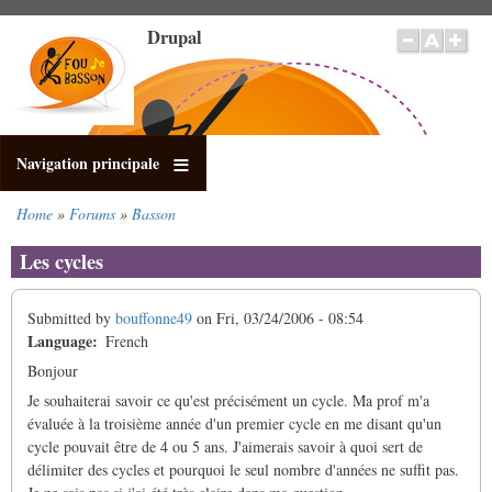
Skip
Drupal
to
main
content
Navigation principale
Home
Forums
Basson
Breadcrumb
Les cycles
Submitted by
bouffonne49
on
Fri, 03/24/2006 - 08:54
Language
French
Bonjour
Je souhaiterai savoir ce qu'est précisément un cycle. Ma prof m'a
évaluée à la troisième année d'un premier cycle en me disant qu'un
cycle pouvait être de 4 ou 5 ans. J'aimerais savoir à quoi sert de
délimiter des cycles et pourquoi le seul nombre d'années ne suffit pas.