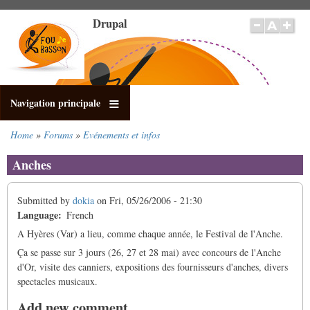
Skip
Drupal
to
main
content
Navigation principale
Home
Forums
Evénements et infos
Breadcrumb
Anches
Submitted by
dokia
on
Fri, 05/26/2006 - 21:30
Language
French
A Hyères (Var) a lieu, comme chaque année, le Festival de l'Anche.
Ça se passe sur 3 jours (26, 27 et 28 mai) avec concours de l'Anche
d'Or, visite des canniers, expositions des fournisseurs d'anches, divers
spectacles musicaux.
Add new comment