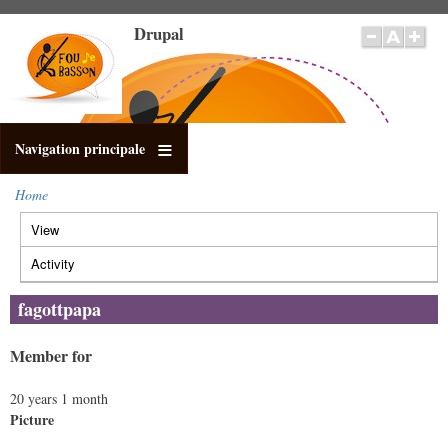
Skip
Drupal
to
main
content
Navigation principale
Home
Breadcrumb
View
(active
Primary
tab)
tabs
Activity
fagottpapa
Member for
20 years 1 month
Picture