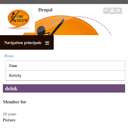
Skip
Drupal
to
main
content
Navigation principale
Home
Breadcrumb
View
(active
Primary
tab)
tabs
Activity
deluk
Member for
10 years
Picture