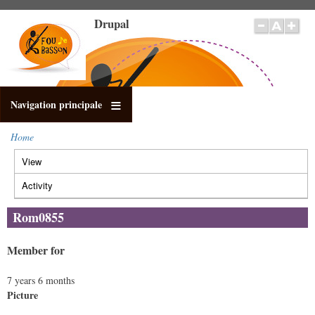
Skip
Drupal
to
main
content
Navigation principale
Home
Breadcrumb
View
(active
Primary
tab)
tabs
Activity
Rom0855
Member for
7 years 6 months
Picture