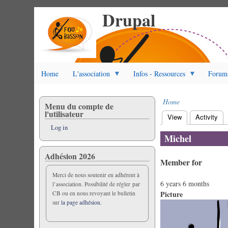
Drupal
Skip
to
main
content
Home
L'association
Infos - Ressources
Forum
Home
Menu du compte de
Breadcrumb
l'utilisateur
View
(active tab)
Activity
Primary
Log in
tabs
Michel
Adhésion 2026
Member for
Merci de nous soutenir en adhérent à
6 years 6 months
l’association. Possibilité de régler par
Picture
CB ou en nous revoyant le bulletin
sur
la page adhésion.