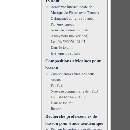
15 août
Académie Internationale de
Musique de Flaine avec Thomas
Quinquenel du 1er au 15 août
Par
Anonymous
Nouveau commentaire de :
Anonymous (not verified)
Le :
04/22/2026 - 21:05
Dans le forum :
Evénements et infos
Compositions africaines pour
basson
Compositions africaines pour
basson
Par
FdB
Nouveau commentaire de :
FdB
Le :
04/06/2026 - 21:01
Dans le forum :
Basson
Recherche professeur·es de
basson pour étude académique
Recherche professeur·es de basson