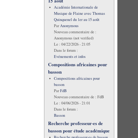
15 août
Académie Internationale de
Musique de Flaine avec Thomas
Quinquenel du 1er au 15 août
Par
Anonymous
Nouveau commentaire de :
Anonymous (not verified)
Le :
04/22/2026 - 21:05
Dans le forum :
Evénements et infos
Compositions africaines pour
basson
Compositions africaines pour
basson
Par
FdB
Nouveau commentaire de :
FdB
Le :
04/06/2026 - 21:01
Dans le forum :
Basson
Recherche professeur·es de
basson pour étude académique
Recherche professeur·es de basson