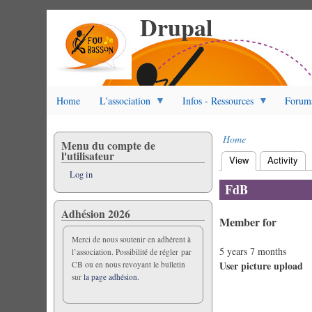
Drupal
Skip
to
main
content
Home
L'association
Infos - Ressources
Forum
Home
Menu du compte de
Breadcrumb
l'utilisateur
View
(active tab)
Activity
Primary
Log in
tabs
FdB
Adhésion 2026
Member for
Merci de nous soutenir en adhérent à
5 years 7 months
l’association. Possibilité de régler par
User picture upload
CB ou en nous revoyant le bulletin
sur
la page adhésion.