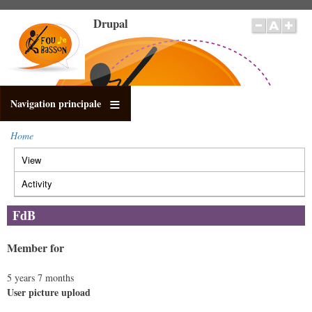
Skip
Drupal
to
main
content
Navigation principale
Home
Breadcrumb
View
(active
Primary
tab)
tabs
Activity
FdB
Member for
5 years 7 months
User picture upload