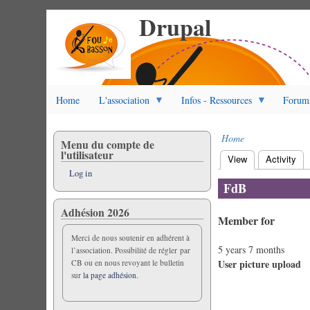
Drupal
Skip
to
main
content
Home
L'association
Infos - Ressources
Forum
Home
Menu du compte de
Breadcrumb
l'utilisateur
View
(active tab)
Activity
Primary
Log in
tabs
FdB
Adhésion 2026
Member for
Merci de nous soutenir en adhérent à
5 years 7 months
l’association. Possibilité de régler par
User picture upload
CB ou en nous revoyant le bulletin
sur
la page adhésion.