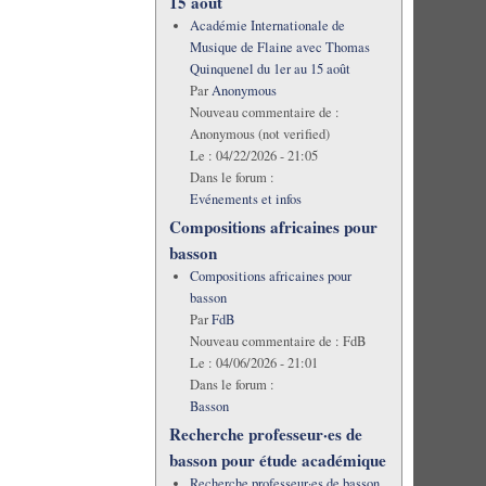
15 août
Académie Internationale de
Musique de Flaine avec Thomas
Quinquenel du 1er au 15 août
Par
Anonymous
Nouveau commentaire de :
Anonymous (not verified)
Le :
04/22/2026 - 21:05
Dans le forum :
Evénements et infos
Compositions africaines pour
basson
Compositions africaines pour
basson
Par
FdB
Nouveau commentaire de :
FdB
Le :
04/06/2026 - 21:01
Dans le forum :
Basson
Recherche professeur·es de
basson pour étude académique
Recherche professeur·es de basson