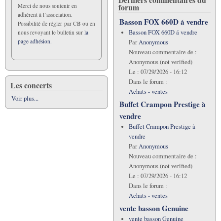
forum
Merci de nous soutenir en
adhérent à l’association.
Basson FOX 660D á vendre
Possibilité de régler par CB ou en
Basson FOX 660D á vendre
nous revoyant le bulletin sur
la
page adhésion.
Par
Anonymous
Nouveau commentaire de :
Anonymous (not verified)
Le :
07/29/2026 - 16:12
Dans le forum :
Les concerts
Achats - ventes
Voir plus...
Buffet Crampon Prestige à
vendre
Buffet Crampon Prestige à
vendre
Par
Anonymous
Nouveau commentaire de :
Anonymous (not verified)
Le :
07/29/2026 - 16:12
Dans le forum :
Achats - ventes
vente basson Genuine
vente basson Genuine