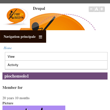
Skip
Drupal
to
main
content
Navigation principale
Home
Breadcrumb
View
(active
Primary
tab)
tabs
Activity
piochonsolo1
Member for
20 years 10 months
Picture