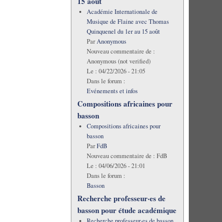
15 août
Académie Internationale de
Musique de Flaine avec Thomas
Quinquenel du 1er au 15 août
Par
Anonymous
Nouveau commentaire de :
Anonymous (not verified)
Le :
04/22/2026 - 21:05
Dans le forum :
Evénements et infos
Compositions africaines pour
basson
Compositions africaines pour
basson
Par
FdB
Nouveau commentaire de :
FdB
Le :
04/06/2026 - 21:01
Dans le forum :
Basson
Recherche professeur·es de
basson pour étude académique
Recherche professeur·es de basson