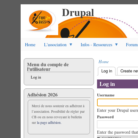
Drupal
Skip
to
main
content
Home
L'association
Infos - Ressources
Forum
Home
Menu du compte de
Breadcrumb
l'utilisateur
Log in
(active tab)
Create n
Primary
Log in
tabs
Log in
Adhésion 2026
Username
Merci de nous soutenir en adhérent à
Enter your Drupal use
l’association. Possibilité de régler par
Password
CB ou en nous revoyant le bulletin
sur
la page adhésion.
Enter the password tha