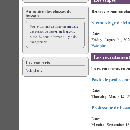
Annuaire des classes de
Retrouvez comme chaqu
basson
31ème stage de M
Non avons mis en ligne un
annuaire
des classes de basson en France
…
Date:
Merci de nous informer si il y a des
Friday, August 21, 202
changements….
Voir plus...
Les recrutement
Les concerts
les recrutements en c
Voir plus...
Poste de professeu
Date:
Thursday, March 14, 2
Professeur de bass
Date:
Monday, September 18,