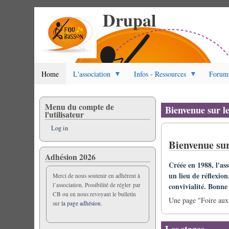
Drupal
Skip
to
main
content
Home
L'association
Infos - Ressources
Forum
Menu du compte de
Bienvenue sur l
l'utilisateur
Log in
Bienvenue sur
Adhésion 2026
Créée en 1988, l'as
un lieu de réflexion
Merci de nous soutenir en adhérent à
convivialité. Bonne v
l’association. Possibilité de régler par
CB ou en nous revoyant le bulletin
Une page "Foire aux 
sur
la page adhésion.
Les stages