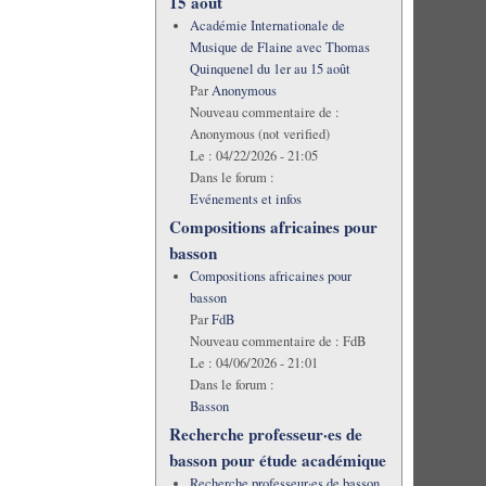
15 août
Académie Internationale de
Musique de Flaine avec Thomas
Quinquenel du 1er au 15 août
Par
Anonymous
Nouveau commentaire de :
Anonymous (not verified)
Le :
04/22/2026 - 21:05
Dans le forum :
Evénements et infos
Compositions africaines pour
basson
Compositions africaines pour
basson
Par
FdB
Nouveau commentaire de :
FdB
Le :
04/06/2026 - 21:01
Dans le forum :
Basson
Recherche professeur·es de
basson pour étude académique
Recherche professeur·es de basson