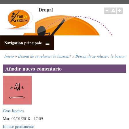
Pasar
Drupal
al
contenido
principal
Navigation principale
Inicio
Besoin de se relaxer: le basson!!
Besoin de se relaxer: le basson
Sobrescribir
enlaces
Añadir nuevo comentario
de
ayuda
a
la
navegación
Gras Jacques
Mar, 02/01/2018 - 17:09
Enlace permanente