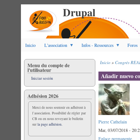
Drupal
Pasar
al
contenido
principal
Inicio
L'association
Infos - Ressources
Foros
Inicio
Congrés REA
Menu du compte de
Sobrescribir
l'utilisateur
enlaces
Añadir nuevo c
Iniciar sesión
de
ayuda
a
Adhésion 2026
la
navegación
Merci de nous soutenir en adhérent à
l’association. Possibilité de régler par
CB ou en nous revoyant le bulletin
Pierre Cathelain
sur
la page adhésion.
Mar, 03/07/2018 - 20:
Enlace permanente