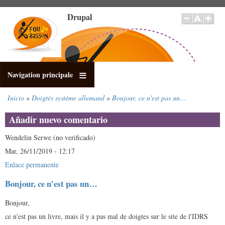
Pasar
Drupal
al
contenido
principal
Navigation principale
Inicio
Doigtés système allemand
Bonjour, ce n'est pas un…
Sobrescribir
enlaces
Añadir nuevo comentario
de
ayuda
Wendelin Serwe (no verificado)
a
Mar, 26/11/2019 - 12:17
la
Enlace permanente
navegación
Bonjour, ce n'est pas un…
Bonjour,
ce n'est pas un livre, mais il y a pas mal de doigtes sur le site de l'IDRS