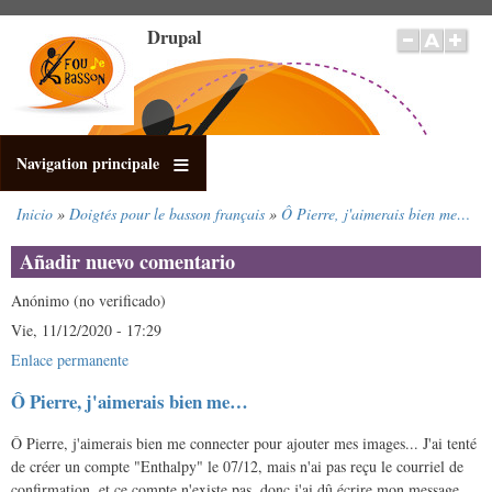
Pasar
Drupal
al
contenido
principal
Navigation principale
Inicio
Doigtés pour le basson français
Ô Pierre, j'aimerais bien me…
Sobrescribir
enlaces
Añadir nuevo comentario
de
ayuda
Anónimo (no verificado)
a
Vie, 11/12/2020 - 17:29
la
Enlace permanente
navegación
Ô Pierre, j'aimerais bien me…
Ô Pierre, j'aimerais bien me connecter pour ajouter mes images... J'ai tenté
de créer un compte "Enthalpy" le 07/12, mais n'ai pas reçu le courriel de
confirmation, et ce compte n'existe pas, donc j'ai dû écrire mon message