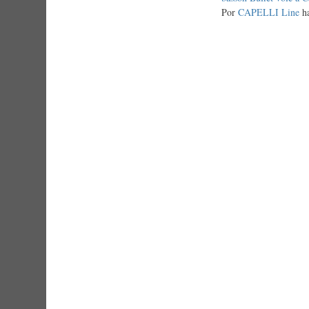
normal
Por
CAPELLI Line
ha