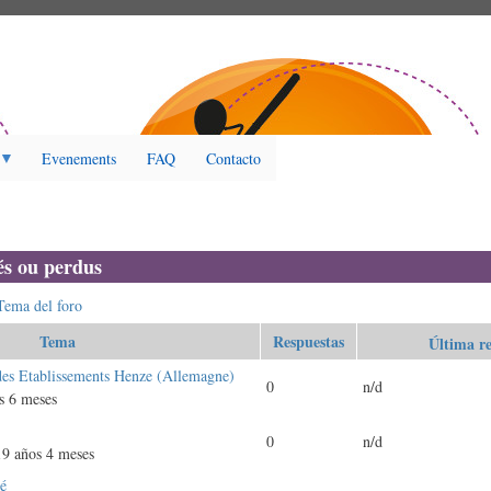
Evenements
FAQ
Contacto
és ou perdus
Tema del foro
Tema
Respuestas
Última re
des Etablissements Henze (Allemagne)
0
n/d
s 6 meses
0
n/d
9 años 4 meses
é