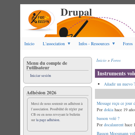
Drupal
Pasar
al
contenido
principal
Inicio
L'association
Infos - Ressources
Foros
Inicio
Foros
Menu du compte de
Sobrescribir
l'utilisateur
enlaces
Instruments vol
Iniciar sesión
de
ayuda
Añadir un nuevo 
a
Adhésion 2026
la
navegación
Discusión
Message reçu ce jour 
Merci de nous soutenir en adhérent à
l’association. Possibilité de régler par
normal
Por
dokia
hace 19 año
CB ou en nous revoyant le bulletin
Discusión
basson volé ?
sur
la page adhésion.
normal
Por
docalaurent
hace 1
Discusión
Basson Moosmann vol