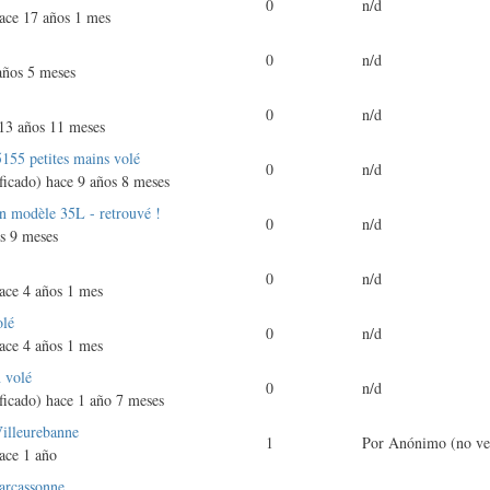
0
n/d
ace 17 años 1 mes
0
n/d
años 5 meses
0
n/d
13 años 11 meses
55 petites mains volé
0
n/d
ficado)
hace 9 años 8 meses
n modèle 35L - retrouvé !
0
n/d
s 9 meses
0
n/d
ace 4 años 1 mes
olé
0
n/d
ace 4 años 1 mes
 volé
0
n/d
ficado)
hace 1 año 7 meses
illeurebanne
1
Por
Anónimo (no ver
ace 1 año
Carcassonne