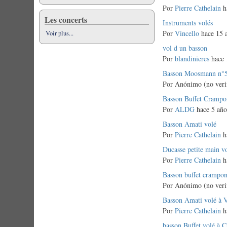
normal
Por
Pierre Cathelain
h
Les concerts
Discusión
Instruments volés
normal
Por
Vincello
hace 15 
Voir plus...
Discusión
vol d un basson
normal
Por
blandinieres
hace 
Discusión
Basson Moosmann n°51
normal
Por
Anónimo (no veri
Discusión
Basson Buffet Crampo
normal
Por
ALDG
hace 5 año
Discusión
Basson Amati volé
normal
Por
Pierre Cathelain
h
Discusión
Ducasse petite main v
normal
Por
Pierre Cathelain
h
Discusión
Basson buffet crampon
normal
Por
Anónimo (no veri
Discusión
Basson Amati volé à V
normal
Por
Pierre Cathelain
h
Discusión
basson Buffet volé à 