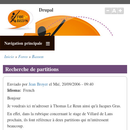
Pasar
Drupal
al
contenido
principal
Navigation principale
Inicio
Foros
Basson
Sobrescribir
enlaces
Recherche de partitions
de
ayuda
Enviado por
Jean Broyer
el
Mié, 20/09/2006 - 09:40
a
Idioma
French
la
navegación
Bonjour
Je voudrais ici m'adresser à Thomas Le Reun ainsi qu'à Jacques Gras.
En effet, dans la rubrique concernant le stage de Villard de Lans
prochain, ils font référence à deux partitions qui m'intéressent
beaucoup.