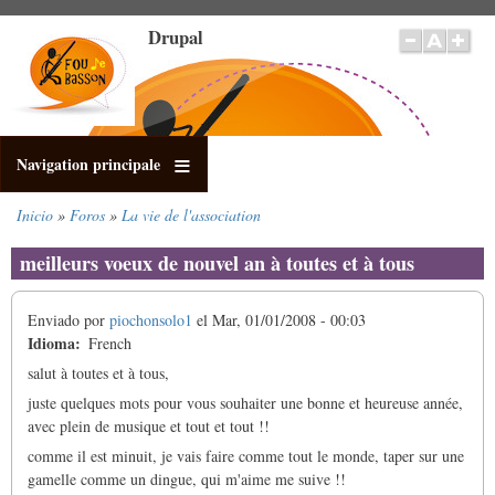
Pasar
Drupal
al
contenido
principal
Navigation principale
Inicio
Foros
La vie de l'association
Sobrescribir
enlaces
meilleurs voeux de nouvel an à toutes et à tous
de
ayuda
Enviado por
piochonsolo1
el
Mar, 01/01/2008 - 00:03
a
Idioma
French
la
navegación
salut à toutes et à tous,
juste quelques mots pour vous souhaiter une bonne et heureuse année,
avec plein de musique et tout et tout !!
comme il est minuit, je vais faire comme tout le monde, taper sur une
gamelle comme un dingue, qui m'aime me suive !!