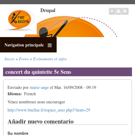
Pasar
Drupal
al
contenido
principal
Navigation principale
Inicio
Foros
Evénements et infos
Sobrescribir
enlaces
concert du quintette 5e Sens
de
ayuda
Enviado por
marie-ange
el
Mar, 16/09/2008 - 09:19
a
Idioma
French
la
navegación
Venez nombreux nous encourager
http://www.buellas.fr/espace_asso.php3?nent=29
Añadir nuevo comentario
Su nombre