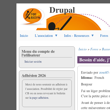
Drupal
Pasar
al
contenido
principal
Inicio
L'association
Infos - Ressources
Foros
Inicio
Foros
Bass
Menu du compte de
Sobrescribir
l'utilisateur
enlaces
Besoin d'aide, j
Iniciar sesión
de
ayuda
Enviado por
zoso85
a
Adhésion 2026
Idioma
French
la
navegación
Bonjour
Merci de nous soutenir en adhérent à
l’association. Possibilité de régler par
J'ai un léger problè
CB ou en nous revoyant le bulletin
C'est la petite pièce 
sur
la page adhésion.
Avant de penser à des
cette mésaventure est