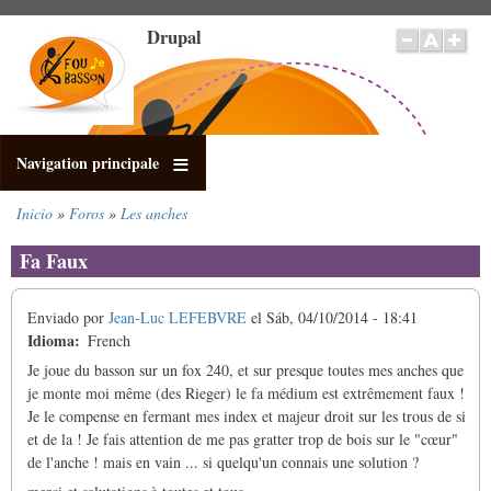
Pasar
Drupal
al
contenido
principal
Navigation principale
Inicio
Foros
Les anches
Sobrescribir
enlaces
Fa Faux
de
ayuda
Enviado por
Jean-Luc LEFEBVRE
el
Sáb, 04/10/2014 - 18:41
a
Idioma
French
la
navegación
Je joue du basson sur un fox 240, et sur presque toutes mes anches que
je monte moi même (des Rieger) le fa médium est extrêmement faux !
Je le compense en fermant mes index et majeur droit sur les trous de si
et de la ! Je fais attention de me pas gratter trop de bois sur le "cœur"
de l'anche ! mais en vain ... si quelqu'un connais une solution ?