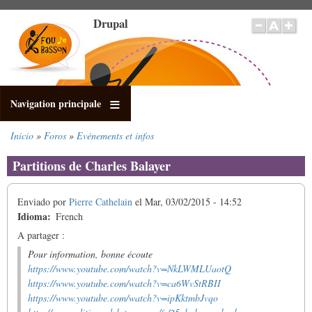
Pasar
Drupal
al
contenido
principal
Navigation principale
Inicio
Foros
Evénements et infos
Sobrescribir
enlaces
Partitions de Charles Balayer
de
ayuda
Enviado por
Pierre Cathelain
el
Mar, 03/02/2015 - 14:52
a
Idioma
French
la
navegación
A partager :
Pour information, bonne écoute
https://www.youtube.com/watch?v=NkLWMLUaotQ
https://www.youtube.com/watch?v=ca6WvStRBII
https://www.youtube.com/watch?v=ipKktmbJvqo