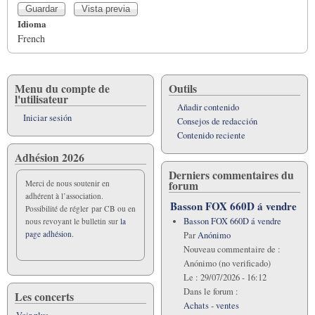
Idioma
French
Menu du compte de
Outils
l'utilisateur
Añadir contenido
Iniciar sesión
Consejos de redacción
Contenido reciente
Adhésion 2026
Derniers commentaires du
forum
Merci de nous soutenir en
adhérent à l’association.
Basson FOX 660D á vendre
Possibilité de régler par CB ou en
Basson FOX 660D á vendre
nous revoyant le bulletin sur
la
page adhésion.
Par
Anónimo
Nouveau commentaire de :
Anónimo (no verificado)
Le :
29/07/2026 - 16:12
Dans le forum :
Les concerts
Achats - ventes