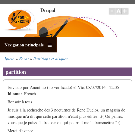
Pasar
Drupal
al
contenido
principal
Navigation principale
Inicio
Foros
Partitions et disques
Sobrescribir
enlaces
partition
de
ayuda
Enviado por
Anónimo (no verificado)
el
Vie, 08/07/2016 - 22:35
a
Idioma
French
la
navegación
Bonsoir à tous
Je suis à la recherche des 3 nocturnes de René Duclos, un magasin de
musique m'a dit que cette partition n'était plus éditée. :(( Où pensez
vous que je puisse la trouver ou qui pourrait me la transmettre ? :)
Merci d'avance