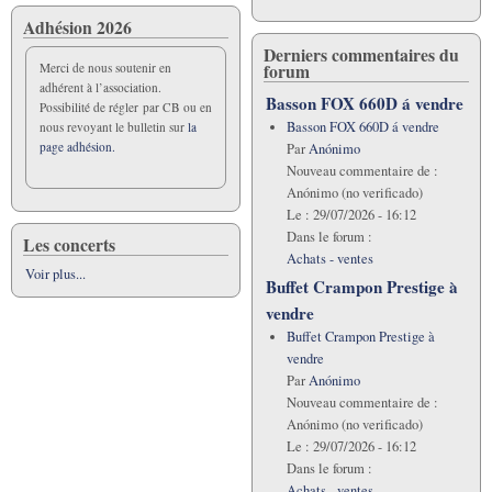
roseau
Adhésion 2026
Derniers commentaires du
forum
Merci de nous soutenir en
adhérent à l’association.
Basson FOX 660D á vendre
Possibilité de régler par CB ou en
Basson FOX 660D á vendre
nous revoyant le bulletin sur
la
page adhésion.
Par
Anónimo
Nouveau commentaire de :
Anónimo (no verificado)
Le :
29/07/2026 - 16:12
Dans le forum :
Les concerts
Achats - ventes
Voir plus...
Buffet Crampon Prestige à
vendre
Buffet Crampon Prestige à
vendre
Par
Anónimo
Nouveau commentaire de :
Anónimo (no verificado)
Le :
29/07/2026 - 16:12
Dans le forum :
Achats - ventes