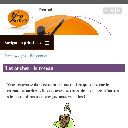
Pasar
Drupal
al
contenido
principal
Navigation principale
Inicio
Infos - Ressources
Sobrescribir
enlaces
Les anches - le roseau
de
ayuda
a
Vous trouverez dans cette rubrique, tout ce qui concerne le
la
roseau, les anches...
Si vous avez des trucs, des liens vers d’autres
navegación
sites parlant roseaux, envoyez-​​nous vos infos !