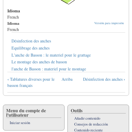
Idioma
French
Idioma
Versión para impresión
French
Désinfection des anches
Equilibrage des anches
L'anche de Basson : le materiel pour le grattage
Le montage des anches de basson
l'anche de Basson : materiel pour le montage
Enlaces
‹
›
Tablatures diverses pour le
Arriba
Désinfection des anches
transversales
basson français
de
Book
para
Les
Menu du compte de
Outils
l'utilisateur
anches
Añadir contenido
-
Iniciar sesión
Consejos de redacción
le
Contenido reciente