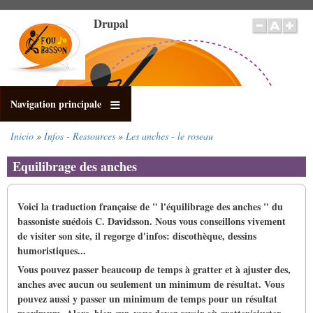
Pasar
Drupal
al
contenido
principal
Navigation principale
Inicio
Infos - Ressources
Les anches - le roseau
Sobrescribir
enlaces
Equilibrage des anches
de
ayuda
a
Voici la traduction française de " l'équilibrage des anches " du
la
bassoniste suédois C. Davidsson. Nous vous conseillons vivement
navegación
de visiter son site, il regorge d'infos: discothèque, dessins
humoristiques...
Vous pouvez passer beaucoup de temps à gratter et à ajuster des,
anches avec aucun ou seulement un minimum de résultat. Vous
pouvez aussi y passer un minimum de temps pour un résultat