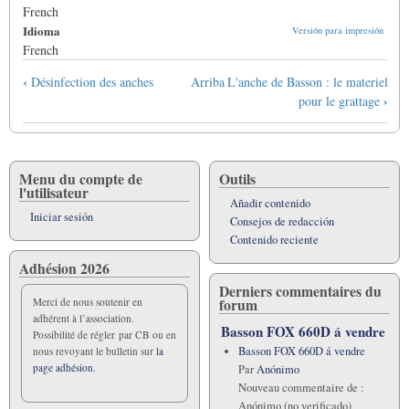
French
Idioma
Versión para impresión
French
Enlaces
‹
Désinfection des anches
Arriba
L'anche de Basson : le materiel
transversales
›
pour le grattage
de
Book
para
Equilibrage
Menu du compte de
Outils
l'utilisateur
des
Añadir contenido
anches
Iniciar sesión
Consejos de redacción
Contenido reciente
Adhésion 2026
Derniers commentaires du
forum
Merci de nous soutenir en
adhérent à l’association.
Basson FOX 660D á vendre
Possibilité de régler par CB ou en
Basson FOX 660D á vendre
nous revoyant le bulletin sur
la
page adhésion.
Par
Anónimo
Nouveau commentaire de :
Anónimo (no verificado)